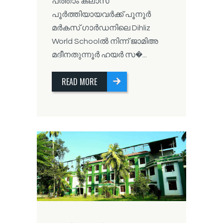
പത്താം ക്ലാസ്
പൂർത്തിയായവർക്ക് പൂനൂർ
മർകസ് ഗാർഡനിലെ Dihliz
World Schoolൽ നിന്ന് ജാമിഅ
മദീനതുന്നൂർ ഹയർ സ�...
READ MORE