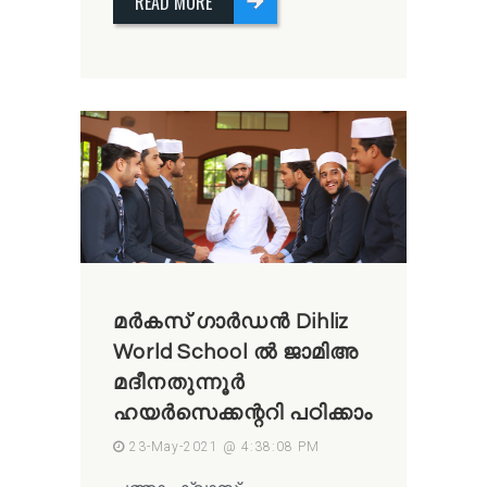
READ MORE
മര്‍കസ് ഗാര്‍ഡന്‍ Dihliz
World School ൽ ജാമിഅ
മദീനതുന്നൂർ
ഹയർസെക്കന്ററി പഠിക്കാം
23-May-2021 @ 4:38:08 PM