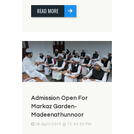
READ MORE
Admission Open For
Markaz Garden-
Madeenathunnoor
08-April-2019 @ 12:45:30 PM