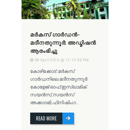
മർകസ് ഗാർഡൻ-
മദീനതുന്നൂർ: അഡ്മിഷൻ
ആരംഭിച്ചു
08-April-2019 @ 12:19:56 PM
കോഴിക്കോട് :മർകസ്
ഗാർഡനിലെ മദീനതുന്നൂർ
കോളേജ് ഓഫ് ഇസ്ലാമിക്‌
സയൻസ്,സയൻസ്
അക്കാദമി,ഫിനിഷിംഗ...
READ MORE