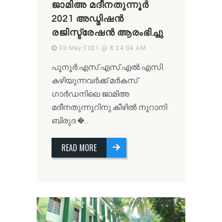
ജാമിഅ മദീനതുന്നൂർ
2021 അഡ്മിഷൻ
രജിസ്ട്രേഷൻ ആരംഭിച്ചു
03-May-2021 @ 8:24:04 AM
പൂനൂർ:എസ്.എസ്.എൽ.എസി.
കഴിയുന്നവർക്ക് മർകസ്
ഗാർഡനിലെ ജാമിഅ
മദീനതുന്നൂറിനു കീഴിൽ നൂറാനി
ബിരുദ �...
READ MORE