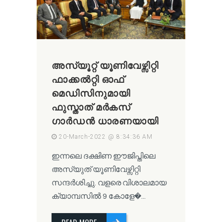
അസ്യൂറ്റ് യൂണിവേഴ്സിറ്റി
ഫാക്കൽറ്റി ഓഫ്
മെഡിസിനുമായി
ഫുസ്താത് മർകസ്
ഗാർഡൻ ധാരണയായി
20-March-2022 @ 8:34:36 AM
ഇന്നലെ ദക്ഷിണ ഈജിപ്തിലെ
അസ്യുത് യൂണിവേഴ്സിറ്റി
സന്ദർശിച്ചു. വളരെ വിശാലമായ
ക്യാമ്പസിൽ 9 കോളേ�...