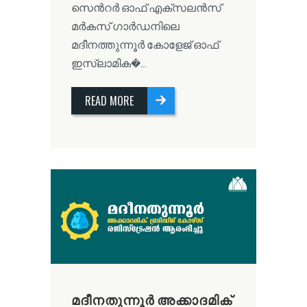
സെൻറർ ഓഫ് എക്സലൻസ്
മർകസ് ഗാർഡനിലെ
മദീനത്തുന്നൂർ കോളേജ് ഓഫ്
ഇസ്ലാമിക�...
READ MORE
മദീനതുന്നൂർ അക്കാദമിക്