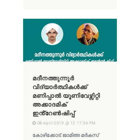
മദീനത്തുന്നൂർ
വിദ്യാർത്ഥികൾക്ക്
മണിപ്പാൽ യൂണിവേഴ്സിറ്റി
അക്കാദമിക്
ഇൻ്റേൺഷിപ്പ്
08-April-2019 @ 12:17:56 PM
കോഴിക്കോട്: ജാമിഅ മർകസ്